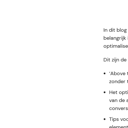
In dit blo
belangrijk
optimalise
Dit zijn de
‘Above 
zonder t
Het opti
van de 
convers
Tips voo
element