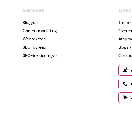
Services
Links
Bloggen
Terme
Contentmarketing
Over o
Webteksten
Afspra
SEO-bureau
Blogs 
SEO-tekstschrijver
Contact
📬
👋