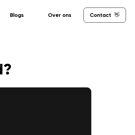
Blogs
Over ons
Contact
👋
d?