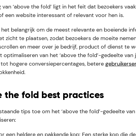
 van ‘above the fold’ ligt in het feit dat bezoekers vaak
of een website interessant of relevant voor hen is.
 het belangrijk om de meest relevante en boeiende in
het zicht te plaatsen, zodat bezoekers de moeite nem
scrollen en meer over je bedrijf, product of dienst te 
 optimaliseren van het ‘above the fold’-gedeelte van 
n tot hogere conversiepercentages, betere
gebruikerse
okkenheid.
 the fold best practices
taande tips toe om het ‘above the fold’-gedeelte van
iseren:
or een heldere en pakkende kop: Een sterke kop die d