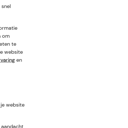
 snel
formatie
en om
weten te
je website
rvaring
en
 je website
e aandacht