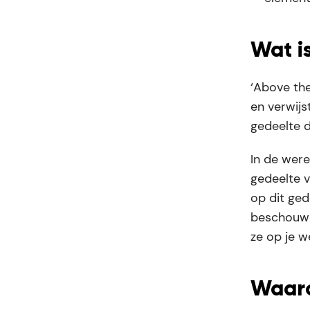
Wat is
‘Above the
en verwijs
gedeelte d
In de wer
gedeelte v
op dit ged
beschouwd
ze op je 
Waaro