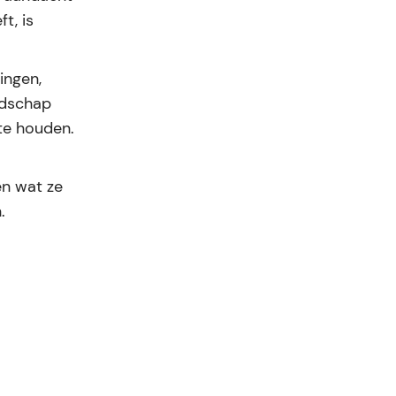
t, is
ingen,
odschap
te houden.
en wat ze
.