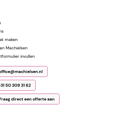
n
ns
ak maken
van Machielsen
formulier invullen
office@machielsen.nl
+31 50 309 31 62
Vraag direct een offerte aan