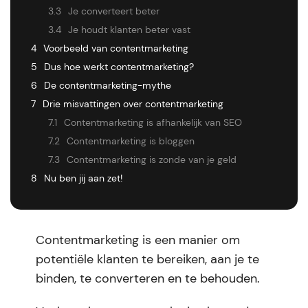
3.3
Je converteert beter
3.4
Je houdt klanten beter vast
4
Voorbeeld van contentmarketing
5
Dus hoe werkt contentmarketing?
6
De contentmarketing-mythe
7
Drie misvattingen over contentmarketing
7.1
Contentmarketing is afhankelijk van SEO
7.2
Contentmarketing is bloggen
7.3
Contentmarketing is zonde van je geld
8
Nu ben jij aan zet!
Contentmarketing is een manier om
potentiële klanten te bereiken, aan je te
binden, te converteren en te behouden.