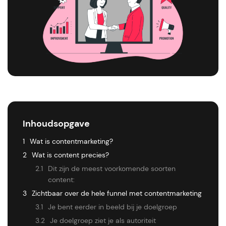
Inhoudsopgave
1
Wat is contentmarketing?
2
Wat is content precies?
2.1
Dit zijn de meest voorkomende soorten
content:
3
Zichtbaar over de hele funnel met contentmarketing
3.1
Je bent eerder in beeld bij je doelgroep
3.2
Je doelgroep ziet je als autoriteit