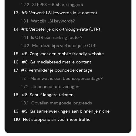
1.2.2
STEPPS – 6 share triggers
1.3
#3: Verwerk LSI keywords in je content
1.3.1
Wat zijn LSI keywords?
1.4
#4: Verbeter je click-through-rate (CTR)
1.4.1
Is CTR een ranking factor?
1.4.2
Met deze tips verbeter je je CTR:
1.5
#5: Zorg voor een mobile friendly website
1.6
#6: Ga mediabreed met je content
1.7
#7: Verminder je bouncepercentage
1.7.1
Maar wat is een bouncepercentage?
1.7.2
Je bounce rate verlagen
1.8
#8. Schrijf langere teksten
1.8.1
Opvallen met goede longreads
1.9
#9: Ga samenwerkingen aan binnen je niche
1.10
Het stappenplan voor meer traffic