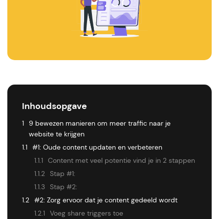
Inhoudsopgave
1
9 bewezen manieren om meer traffic naar je
website te krijgen
1.1
#1: Oude content updaten en verbeteren
1.1.1
Content met veel potentie vind je in 2 stappen
1.1.2
Stap #1:
1.1.3
Stap #2:
1.2
#2: Zorg ervoor dat je content gedeeld wordt
1.2.1
Voeg share triggers toe