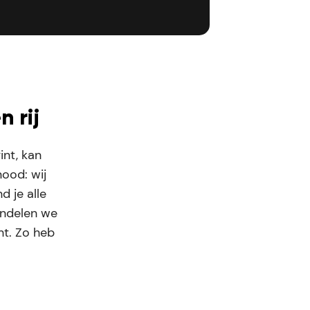
 rij
int, kan
nood: wij
d je alle
andelen we
ht. Zo heb