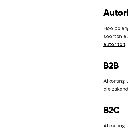
Autori
Hoe belang
soorten au
autoriteit
.
B2B
Afkorting 
die zaken
B2C
Afkorting