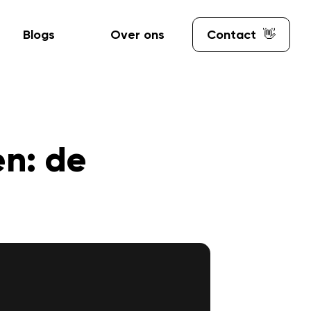
Blogs
Over ons
Contact
👋
n: de