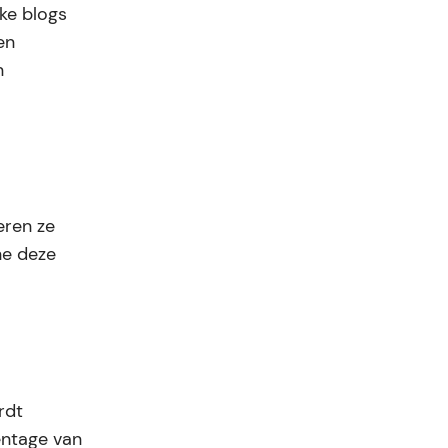
jke blogs
en
n
eren ze
ne deze
rdt
entage van