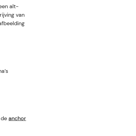
een alt-
ijving van
afbeelding
na’s
t de
anchor