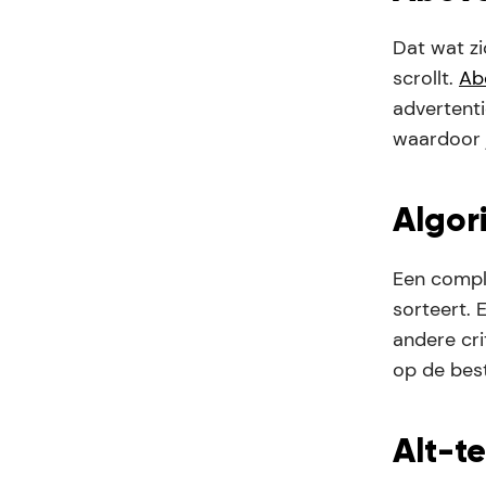
Dat wat z
scrollt.
Ab
advertent
waardoor j
Algor
Een compl
sorteert. 
andere cri
op de bes
Alt-te