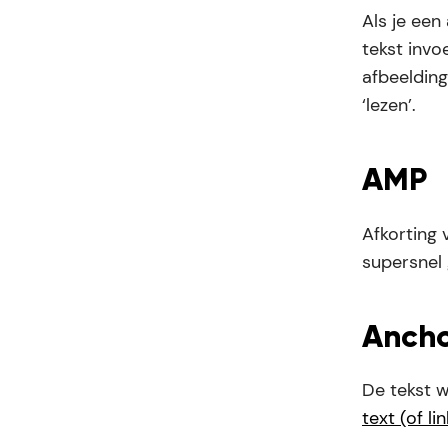
Als je een
tekst invo
afbeeldin
‘lezen’.
AMP
Afkorting
supersnel 
Ancho
De tekst w
text (of li