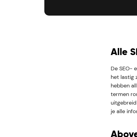
Alle 
De SEO- en
het lastig
hebben all
termen ro
uitgebreid
je alle inf
Above