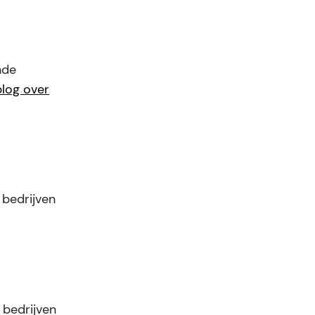
nde
blog over
 bedrijven
 bedrijven