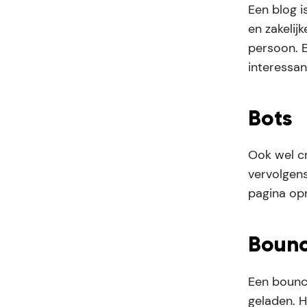
Een blog i
en zakelij
persoon. E
interessan
Bots
Ook wel cr
vervolgens
pagina op
Boun
Een bounce
geladen. 