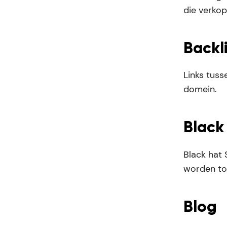
die verko
Backl
Links tuss
domein.
Black
Black hat 
worden to
Blog