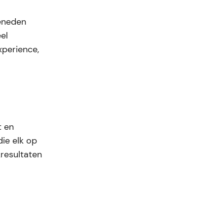
beneden
el
xperience,
t en
die elk op
kresultaten